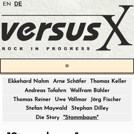
EN
DE
≡
Ekkehard Nahm
Arne Schäfer
Thomas Keller
|
Andreas Tofahrn
Wolfram Bühler
|
Thomas Reiner
Uwe Völlmar
Jörg Fischer
Stefan Maywald
Stephan Dilley
|
Die Story
"Stammbaum"