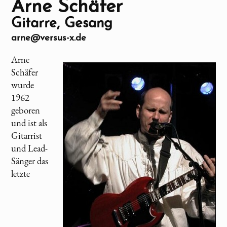
Arne Schäfer
Gitarre, Gesang
arne@versus-x.de
Arne
Schäfer
wurde
1962
geboren
und ist als
Gitarrist
und Lead-
Sänger das
letzte