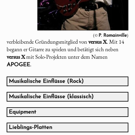
(©
)
P. Romainville
verbleibende Gründungsmitglied von
versus X
. Mit 14
begann er Gitarre zu spielen und betätigt sich neben
versus X
mit Solo-Projekten unter dem Namen
.
APOGEE
Musikalische Einflüsse (Rock)
Jethro Tull
Gentle Giant
Musikalische Einflüsse (klassisch)
Frank Zappa
Allan Petterson
Yes
Dimitri Shostakovitch
Equipment
Genesis (bis '76)
Modest Mussorgsky
Gibson Les Paul Heritage Standard 80
King Crimson
Igor Stravinsky
Gibson Les Paul Worn Cherry
Lieblings-Platten
Univers Zero