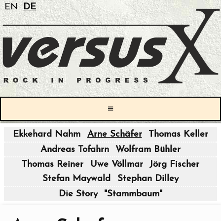
EN
DE
≡
Ekkehard Nahm
Arne Schäfer
Thomas Keller
|
Andreas Tofahrn
Wolfram Bühler
|
Thomas Reiner
Uwe Völlmar
Jörg Fischer
Stefan Maywald
Stephan Dilley
|
Die Story
"Stammbaum"