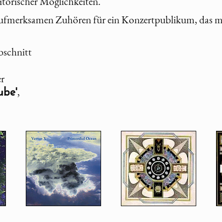
torischer Möglichkeiten.
ufmerksamen Zuhören für ein Konzertpublikum, das meh
bschnitt
er
,
ube'