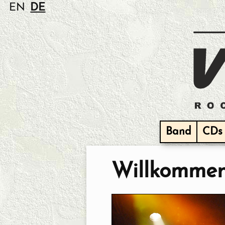
EN
DE
Band
CDs
Willkomme